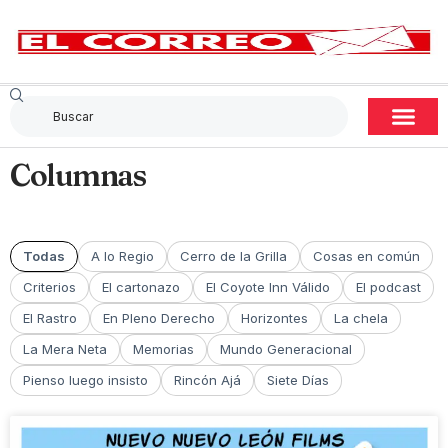
Columnas
Todas
A lo Regio
Cerro de la Grilla
Cosas en común
Criterios
El cartonazo
El Coyote Inn Válido
El podcast
El Rastro
En Pleno Derecho
Horizontes
La chela
La Mera Neta
Memorias
Mundo Generacional
Pienso luego insisto
Rincón Ajá
Siete Días