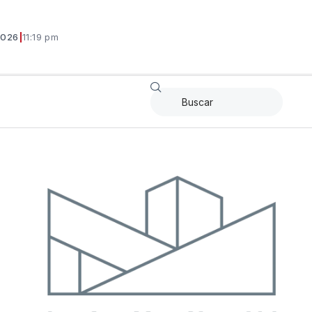
2026
|
11:19 pm