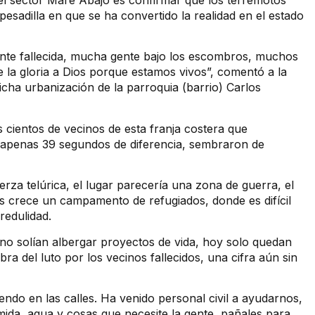
l sector Mare Abajo es confirmar que los terremotos
esadilla en que se ha convertido la realidad en el estado
te fallecida, mucha gente bajo los escombros, muchos
la gloria a Dios porque estamos vivos”, comentó a la
dicha urbanización de la parroquia (barrio) Carlos
 cientos de vecinos de esta franja costera que
 apenas 39 segundos de diferencia, sembraron de
erza telúrica, el lugar parecería una zona de guerra, el
 crece un campamento de refugiados, donde es difícil
redulidad.
rno solían albergar proyectos de vida, hoy solo quedan
ra del luto por los vecinos fallecidos, una cifra aún sin
ndo en las calles. Ha venido personal civil a ayudarnos,
mida, agua y cosas que necesite la gente, pañales para