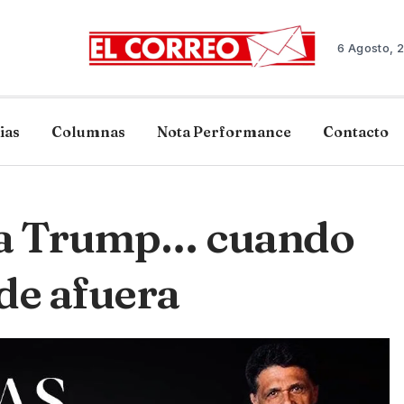
6 Agosto, 
ias
Columnas
Nota Performance
Contacto
 a Trump… cuando
 de afuera