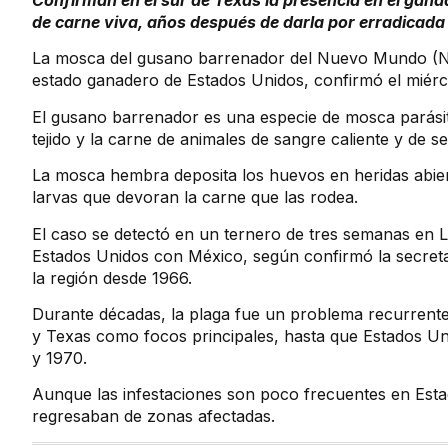
Confirman en el sur de Texas la presencia en el gan
de carne viva, años después de darla por erradicada 
La mosca del gusano barrenador del Nuevo Mundo (NW
estado ganadero de Estados Unidos, confirmó el miérco
El gusano barrenador es una especie de mosca parásita
tejido y la carne de animales de sangre caliente y de 
La mosca hembra deposita los huevos en heridas abier
larvas que devoran la carne que las rodea.
El caso se detectó en un ternero de tres semanas en L
Estados Unidos con México, según confirmó la secretar
la región desde 1966.
Durante décadas, la plaga fue un problema recurrente
y Texas como focos principales, hasta que Estados Un
y 1970.
Aunque las infestaciones son poco frecuentes en Esta
regresaban de zonas afectadas.