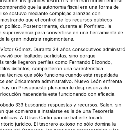
onstante: los grandes tesoreros terminan convirtiéndose
ri comprendió que la autonomía fiscal era una forma de
tal se sostuvo mediante complejas alianzas con
emostrando que el control de los recursos públicos
político. Posteriormente, durante el Porfiriato, la
de supervivencia para convertirse en una herramienta de
o de la gran industria regiomontana.
 Víctor Gómez. Durante 24 años consecutivos administró
evivió por lealtades partidistas, sino porque
ás tarde llegaron perfiles como Fernando Elizondo,
los distintos, compartieron una característica
ina técnica que sólo funciona cuando está respaldada
rece ser únicamente administrativo. Nuevo León enfrenta
 no hay un Presupuesto plenamente despresurizado
erlocución hacendaria esté funcionando con eficacia.
 Escobedo 333 buscando respuestas y recursos. Salen, sin
 que comienza a instalarse es la de una Tesorería
 políticas. A Ulises Carlin parece haberle tocado
itorio jurídico. El tesorero exitoso no sólo domina la