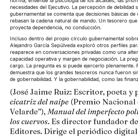
norma, entiende la psicología de los alcaldes, las prio
necesidades del Ejecutivo. La percepción de debilidad
gubernamental se comenta que decisiones básicas de di
rebasan la cadena natural de mando. Un tesorero que
proyecta dependencia, no conducción.
Incluso dentro del propio círculo gubernamental sob
Alejandro García Sepúlveda exploró otros perfiles par
reaparece en conversaciones privadas como una alter
capacidad operativa y margen de negociación. La pregu
cargo. La pregunta es si puede ejercerlo plenamente. 
demuestra que los grandes tesoreros nunca fueron si
de gobernabilidad. Y la gobernabilidad, como las finan
(José Jaime Ruiz: Escritor, poeta y 
cicatriz del naipe
(Premio Nacional 
Velarde”),
Manual del imperfecto polí
los cuervos
. Es director fundador de
Editores. Dirige el periódico digita