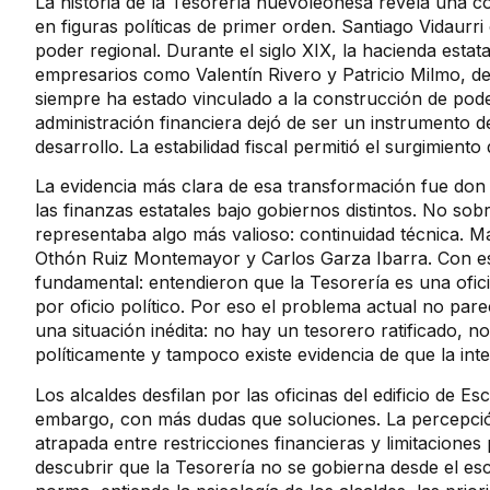
La historia de la Tesorería nuevoleonesa revela una c
en figuras políticas de primer orden. Santiago Vidaur
poder regional. Durante el siglo XIX, la hacienda esta
empresarios como Valentín Rivero y Patricio Milmo, d
siempre ha estado vinculado a la construcción de poder 
administración financiera dejó de ser un instrumento 
desarrollo. La estabilidad fiscal permitió el surgimient
La evidencia más clara de esa transformación fue don
las finanzas estatales bajo gobiernos distintos. No sobr
representaba algo más valioso: continuidad técnica. M
Othón Ruiz Montemayor y Carlos Garza Ibarra. Con esti
fundamental: entendieron que la Tesorería es una ofic
por oficio político. Por eso el problema actual no pa
una situación inédita: no hay un tesorero ratificado,
políticamente y tampoco existe evidencia de que la int
Los alcaldes desfilan por las oficinas del edificio de
embargo, con más dudas que soluciones. La percepción
atrapada entre restricciones financieras y limitaciones
descubrir que la Tesorería no se gobierna desde el escr