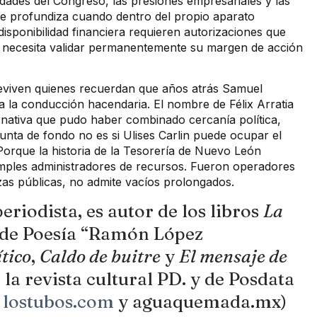
ridades del Congreso, las presiones empresariales y las
 se profundiza cuando dentro del propio aparato
sponibilidad financiera requieren autorizaciones que
 necesita validar permanentemente su margen de acción
reviven quienes recuerdan que años atrás Samuel
a la conducción hacendaria. El nombre de Félix Arratia
nativa que pudo haber combinado cercanía política,
nta de fondo no es si Ulises Carlin puede ocupar el
Porque la historia de la Tesorería de Nuevo León
mples administradores de recursos. Fueron operadores
zas públicas, no admite vacíos prolongados.
periodista, es autor de los libros
La
de Poesía “Ramón López
tico
,
Caldo de buitre
y
El mensaje de
 la revista cultural PD. y de Posdata
l
lostubos.com
y aguaquemada.mx)