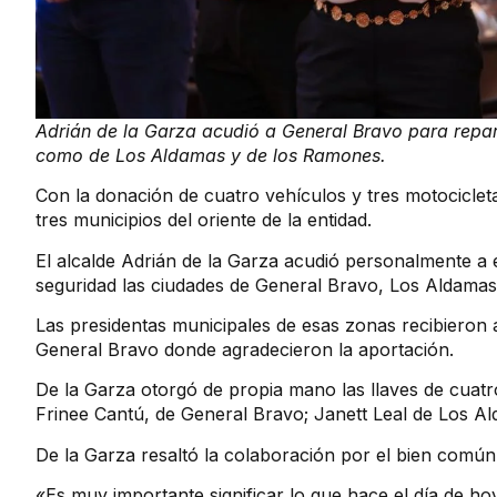
Adrián de la Garza acudió a General Bravo para repar
como de Los Aldamas y de los Ramones.
Con la donación de cuatro vehículos y tres motociclet
tres municipios del oriente de la entidad.
El alcalde Adrián de la Garza acudió personalmente a 
seguridad las ciudades de General Bravo, Los Aldama
Las presidentas municipales de esas zonas recibieron
General Bravo donde agradecieron la aportación.
De la Garza otorgó de propia mano las llaves de cuatro
Frinee Cantú, de General Bravo; Janett Leal de Los A
De la Garza resaltó la colaboración por el bien común
«Es muy importante significar lo que hace el día de ho