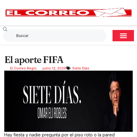
El aporte FIFA
El Correo Regio
junio 12, 2026
Siete Días
Hay fiesta y nadie pregunta por el piso roto o la pared