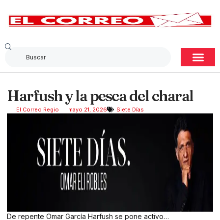
Harfush y la pesca del charal
El Correo Regio
mayo 21, 2026
Siete Días
De repente Omar García Harfush se pone activo…