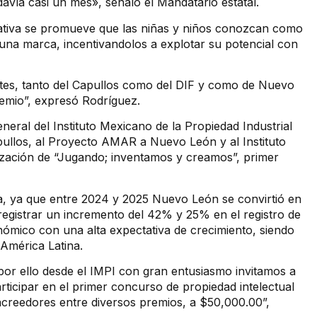
davía casi un mes», señaló el Mandatario estatal.
iativa se promueve que las niñas y niños conozcan como
una marca, incentivandolos a explotar su potencial con
ntes, tanto del Capullos como del DIF y como de Nuevo
remio”, expresó Rodríguez.
eneral del Instituto Mexicano de la Propiedad Industrial
ullos, al Proyecto AMAR a Nuevo León y al Instituto
ización de “Jugando; inventamos y creamos”, primer
cía, ya que entre 2024 y 2025 Nuevo León se convirtió en
registrar un incremento del 42% y 25% en el registro de
ómico con una alta expectativa de crecimiento, siendo
 América Latina.
 por ello desde el IMPI con gran entusiasmo invitamos a
rticipar en el primer concurso de propiedad intelectual
acreedores entre diversos premios, a $50,000.00”,