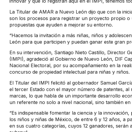
innovar y que lo registran aquí en el IMPI, tenemos to
La Titular de AMAR a Nuevo León dijo que con la inic
son los procesos para registrar un proyecto propio o 
propuestas que ayuden a mejorar su entorno.
“Hacemos la invitación a más niñas, niños y adolesce
León para que participen y puedan ganar este gran p
En su intervención, Santiago Nieto Castillo, Director G
(IMPI), agradeció al Gobierno de Nuevo León, DIF Cap
Nacional Electoral, por su acompañamiento en la real
concurso de propiedad intelectual para niñas y niños.
El Titular del IMPI felicitó al gobernador Samuel Gar
el tercer Estado con el mayor número de patentes, al 
marcas, lo que habla de un importante desarrollo econ
un referente no solo a nivel nacional, sino también en
“Es indispensable fomentar la ciencia y la innovación,
los niños y niñas de México, de entre 6 y 12 años, a pa
en sus cuatro categorías, cuyos 12 ganadores, serán 