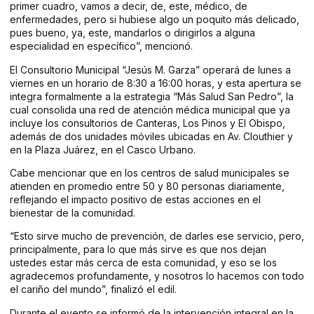
primer cuadro, vamos a decir, de, este, médico, de
enfermedades, pero si hubiese algo un poquito más delicado,
pues bueno, ya, este, mandarlos o dirigirlos a alguna
especialidad en específico”, mencionó.
El Consultorio Municipal “Jesús M. Garza” operará de lunes a
viernes en un horario de 8:30 a 16:00 horas, y esta apertura se
integra formalmente a la estrategia “Más Salud San Pedro”, la
cual consolida una red de atención médica municipal que ya
incluye los consultorios de Canteras, Los Pinos y El Obispo,
además de dos unidades móviles ubicadas en Av. Clouthier y
en la Plaza Juárez, en el Casco Urbano.
Cabe mencionar que en los centros de salud municipales se
atienden en promedio entre 50 y 80 personas diariamente,
reflejando el impacto positivo de estas acciones en el
bienestar de la comunidad.
“Esto sirve mucho de prevención, de darles ese servicio, pero,
principalmente, para lo que más sirve es que nos dejan
ustedes estar más cerca de esta comunidad, y eso se los
agradecemos profundamente, y nosotros lo hacemos con todo
el cariño del mundo”, finalizó el edil.
Durante el evento se informó de la intervención integral en la