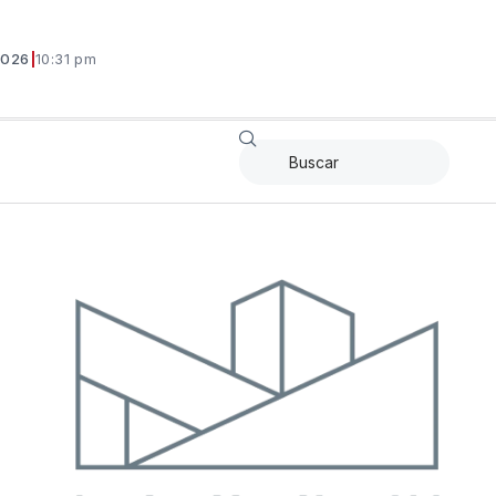
2026
|
10:31 pm