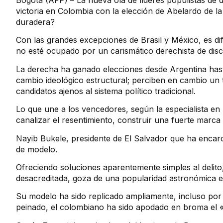
Bogotá (AFP) –
La nueva ola de líderes populistas de
victoria en Colombia con la elección de Abelardo de la
duradera?
Con las grandes excepciones de Brasil y México, es dif
no esté ocupado por un carismático derechista de dis
La derecha ha ganado elecciones desde Argentina ha
cambio ideológico estructural; perciben en cambio un t
candidatos ajenos al sistema político tradicional.
Lo que une a los vencedores, según la especialista en 
canalizar el resentimiento, construir una fuerte marca 
Nayib Bukele, presidente de El Salvador que ha encarc
de modelo.
Ofreciendo soluciones aparentemente simples al delito,
desacreditada, goza de una popularidad astronómica en
Su modelo ha sido replicado ampliamente, incluso por
peinado, el colombiano ha sido apodado en broma el 