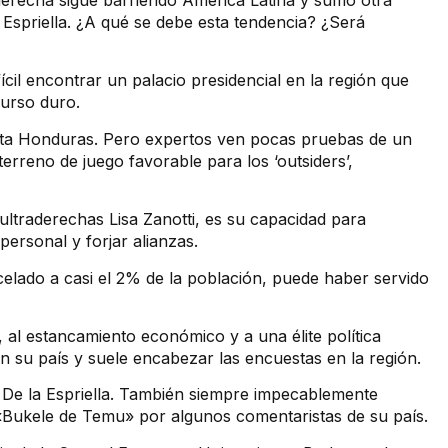
 derecha sigue barriendo América Latina y sumó otra
 Espriella. ¿A qué se debe esta tendencia? ¿Será
ícil encontrar un palacio presidencial en la región que
curso duro.
sta Honduras. Pero expertos ven pocas pruebas de un
erreno de juego favorable para los ‘outsiders’,
ultraderechas Lisa Zanotti, es su capacidad para
personal y forjar alianzas.
elado a casi el 2% de la población, puede haber servido
 al estancamiento económico y a una élite política
 su país y suele encabezar las encuestas en la región.
 De la Espriella. También siempre impecablemente
«Bukele de Temu» por algunos comentaristas de su país.