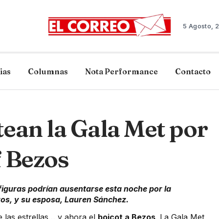
5 Agosto, 
ias
Columnas
Nota Performance
Contacto
ean la Gala Met por
f Bezos
iguras podrían ausentarse esta noche por la
zos, y su esposa, Lauren Sánchez.
de las estrellas… y ahora el
boicot a Bezos
. La Gala Met