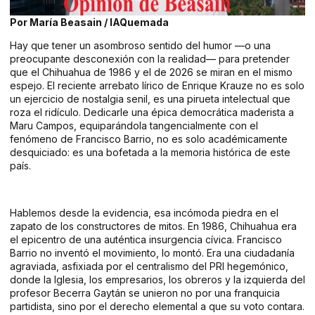
Por María Beasain / IAQuemada
Hay que tener un asombroso sentido del humor —o una
preocupante desconexión con la realidad— para pretender
que el Chihuahua de 1986 y el de 2026 se miran en el mismo
espejo. El reciente arrebato lírico de Enrique Krauze no es solo
un ejercicio de nostalgia senil, es una pirueta intelectual que
roza el ridículo. Dedicarle una épica democrática maderista a
Maru Campos, equiparándola tangencialmente con el
fenómeno de Francisco Barrio, no es solo académicamente
desquiciado: es una bofetada a la memoria histórica de este
país.
Hablemos desde la evidencia, esa incómoda piedra en el
zapato de los constructores de mitos. En 1986, Chihuahua era
el epicentro de una auténtica insurgencia cívica. Francisco
Barrio no inventó el movimiento, lo montó. Era una ciudadanía
agraviada, asfixiada por el centralismo del PRI hegemónico,
donde la Iglesia, los empresarios, los obreros y la izquierda del
profesor Becerra Gaytán se unieron no por una franquicia
partidista, sino por el derecho elemental a que su voto contara.