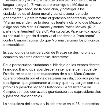
“perversidad y la complicidad de políticos”. Mordiéndose la
lengua, aseguró: “El verdadero enemigo de México es el
crimen organizado, no la oposición, y proteger a los
ciudadanos es el deber moral y constitucional de todo
gobernante”. Y para rematar el grotesco espectáculo, reclamó:
“Y si no entienden, se lo decimos fuerte y claro: lo que México
exige son más Marus Campos y menos Rocha Moyas. ¿Qué
parte no entienden? ¡Carajo!”. Por su parte, Vicente Fox aportó
su habitual elegancia discursiva al condenar la “marranada”
contra Campos, acusando que Morena traicionó los principios
democráticos.
Es aquí donde la comparación de Krauze se desmorona por
completo bajo tres diferencias sustantivas:
De la persecución ciudadana al blindaje de los expresidentes:
Francisco Barrio operaba desde la intemperie del fraude de
Estado, respaldado por ciudadanos de a pie; Maru Campos
opera protegida por el viejo régimen panista, cobijada por las
dos figuras que gobernaron al país y que hoy cargan con sus
propios y pesados legados históricos. La “resistencia de
Campos se hace con azules guardaespaldas expresidenciales
y pasados cuestionables.
La naturaleza del agravio y la soberanía: en el 86, el enemigo