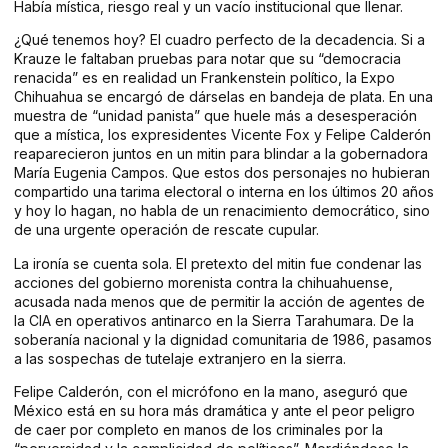
Había mística, riesgo real y un vacío institucional que llenar.
¿Qué tenemos hoy? El cuadro perfecto de la decadencia. Si a
Krauze le faltaban pruebas para notar que su “democracia
renacida” es en realidad un Frankenstein político, la Expo
Chihuahua se encargó de dárselas en bandeja de plata. En una
muestra de “unidad panista” que huele más a desesperación
que a mística, los expresidentes Vicente Fox y Felipe Calderón
reaparecieron juntos en un mitin para blindar a la gobernadora
María Eugenia Campos. Que estos dos personajes no hubieran
compartido una tarima electoral o interna en los últimos 20 años
y hoy lo hagan, no habla de un renacimiento democrático, sino
de una urgente operación de rescate cupular.
La ironía se cuenta sola. El pretexto del mitin fue condenar las
acciones del gobierno morenista contra la chihuahuense,
acusada nada menos que de permitir la acción de agentes de
la CIA en operativos antinarco en la Sierra Tarahumara. De la
soberanía nacional y la dignidad comunitaria de 1986, pasamos
a las sospechas de tutelaje extranjero en la sierra.
Felipe Calderón, con el micrófono en la mano, aseguró que
México está en su hora más dramática y ante el peor peligro
de caer por completo en manos de los criminales por la