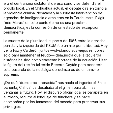
era el centralismo dictatorial de escritorio y se defendía el
orgullo local. En el Chihuahua actual, el debate gira en torno a
la violencia criminal desatada y la supuesta intervención de
agencias de inteligencia extranjeras en la Tarahumara. Exigir
“más Marus” en este contexto no es una proclama
democrática, es la confesión de un estado de excepción
permanente.
La muerte de la pluralidad: el pacto de 1986 entre la derecha
panista y la izquierda del PSUM fue un hito por la libertad. Hoy,
ver a Fox y Calderón juntos —olvidando sus viejos rencores
solo para mantener el feudo— demuestra que la izquierda
histórica ha sido completamente borrada de la ecuación. Usar
la figura del recién fallecido Becerra Gaytán para bendecir
esta pasarela de la nostalgia derechista es de un cinismo
supremo.
¿De qué “democracia renacida” nos habla el ingeniero? En los
ochenta, Chihuahua desafiaba al régimen para abrir las
ventanas al futuro. Hoy, el discurso oficial local se parapeta en
el miedo, recurre al lenguaje de trinchera y se hace
acompañar por los fantasmas del pasado para preservar sus
privilegios.