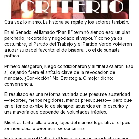
Otra vez lo mismo. La historia se repite y los actores también.
En el Senado, el llamado “Plan B” terminó siendo eso: un plan
parchado, recortado y negociado al vapor. Y como ya es
costumbre, el Partido del Trabajo y el Partido Verde volvieron
a jugar su papel favorito: el de bisagra… o el de subasta
política.
Primero amagaron, luego condicionaron y al final avalaron. Eso
sí, dejando fuera el artículo clave de la revocación de
mandato. ¿Convicción? No. Estrategia. O mejor dicho:
conveniencia.
El resultado es una reforma mutilada que presume austeridad
—recortes, menos regidores, menos presupuesto— pero que
en el fondo exhibe lo de siempre: acuerdos en lo oscurito y
una mayoría que depende de voluntades frágiles.
Mientras tanto, allá afuera, lejos del mármol legislativo, el país
se incendia… o peor aún, se contamina.
El derrame en el Golfo de México no es un accidente menor: