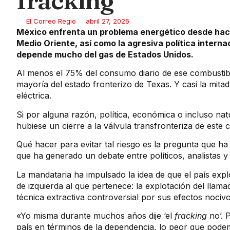
fracking
El Correo Regio
abril 27, 2026
México enfrenta un problema energético desde hace 
Medio Oriente, así como la agresiva política intern
depende mucho del gas de Estados Unidos.
Al menos el 75% del consumo diario de ese combustibl
mayoría del estado fronterizo de Texas. Y casi la mitad
eléctrica.
Si por alguna razón, política, económica o incluso n
hubiese un cierre a la válvula transfronteriza de este
Qué hacer para evitar tal riesgo es la pregunta que ha
que ha generado un debate entre políticos, analistas y 
La mandataria ha impulsado la idea de que el país exp
de izquierda al que pertenece: la explotación del llam
técnica extractiva controversial por sus efectos nociv
«Yo misma durante muchos años dije ‘el
fracking
no’. 
país en términos de la dependencia, lo peor que podemo