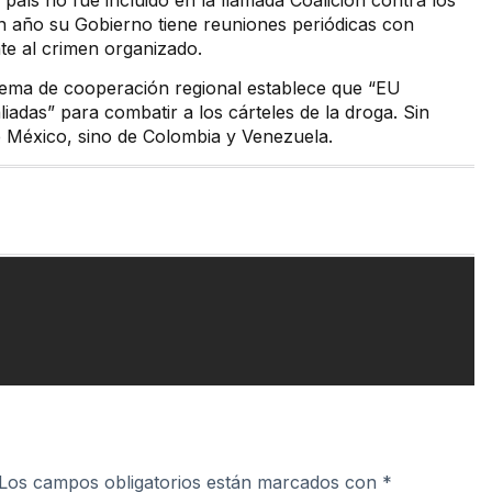
aís no fue incluido en la llamada Coalición contra los
n año su Gobierno tiene reuniones periódicas con
e al crimen organizado.
uema de cooperación regional establece que “EU
liadas” para combatir a los cárteles de la droga. Sin
de México, sino de Colombia y Venezuela.
Los campos obligatorios están marcados con
*