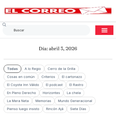
Día: abril 3, 2026
Todas
A lo Regio
Cerro de la Grilla
Cosas en común
Criterios
El cartonazo
El Coyote Inn Válido
El podcast
El Rastro
En Pleno Derecho
Horizontes
La chela
La Mera Neta
Memorias
Mundo Generacional
Pienso luego insisto
Rincón Ajá
Siete Días