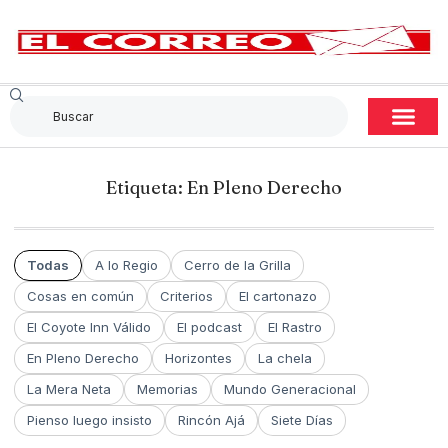
Etiqueta: En Pleno Derecho
Todas
A lo Regio
Cerro de la Grilla
Cosas en común
Criterios
El cartonazo
El Coyote Inn Válido
El podcast
El Rastro
En Pleno Derecho
Horizontes
La chela
La Mera Neta
Memorias
Mundo Generacional
Pienso luego insisto
Rincón Ajá
Siete Días