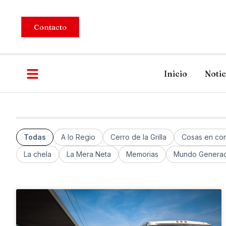
Contacto
Inicio
Notic
Todas
A lo Regio
Cerro de la Grilla
Cosas en co
La chela
La Mera Neta
Memorias
Mundo Generac