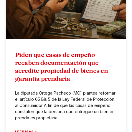
Piden que casas de empeño
recaben documentación que
acredite propiedad de bienes en
garantía prendaria
La diputada Ortega Pacheco (MC) plantea reformar
el artículo 65 Bis 5 de la Ley Federal de Protección
al Consumidor A fin de que las casas de empeño
constaten que la persona que entregue un bien en
prenda es propietaria,
LEER MÁS »