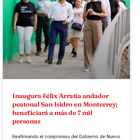
Inaugura Félix Arratia andador
peatonal San Isidro en Monterrey;
beneficiará a más de 7 mil
personas
Reafirmando el compromiso del Gobierno de Nuevo