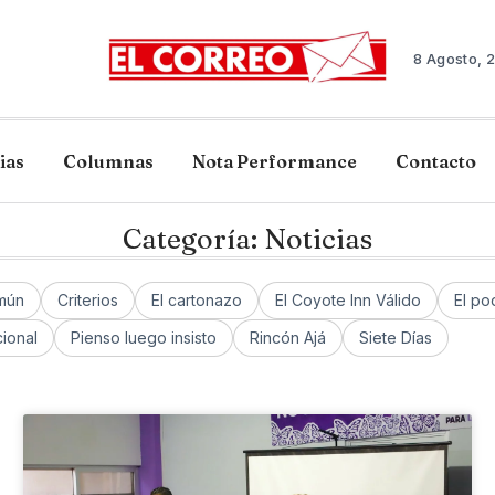
8 Agosto, 
ias
Columnas
Nota Performance
Contacto
Categoría: Noticias
mún
Criterios
El cartonazo
El Coyote Inn Válido
El po
ional
Pienso luego insisto
Rincón Ajá
Siete Días