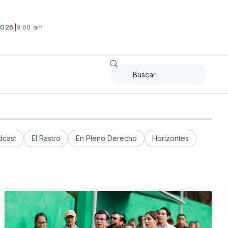
2026
|
9:00 am
dcast
El Rastro
En Pleno Derecho
Horizontes