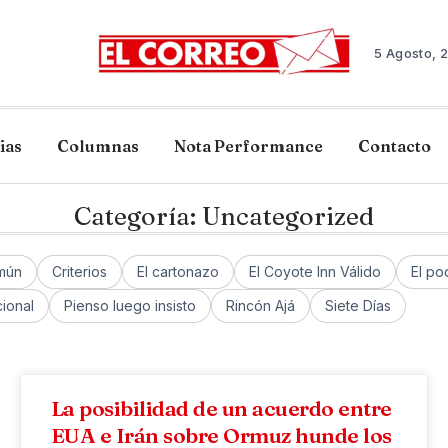
5 Agosto, 
ias
Columnas
Nota Performance
Contacto
Categoría: Uncategorized
mún
Criterios
El cartonazo
El Coyote Inn Válido
El po
ional
Pienso luego insisto
Rincón Ajá
Siete Días
La posibilidad de un acuerdo entre
EUA e Irán sobre Ormuz hunde los