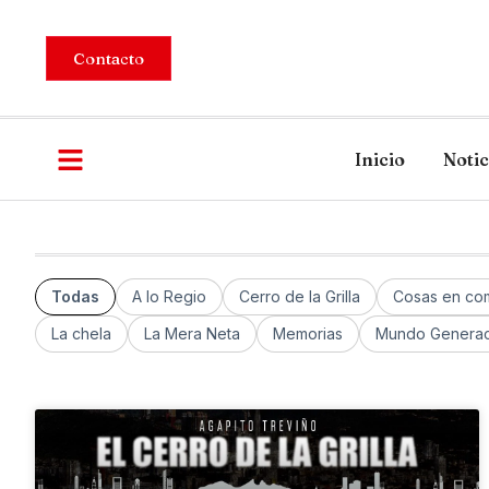
Contacto
Inicio
Notic
Todas
A lo Regio
Cerro de la Grilla
Cosas en co
La chela
La Mera Neta
Memorias
Mundo Generac