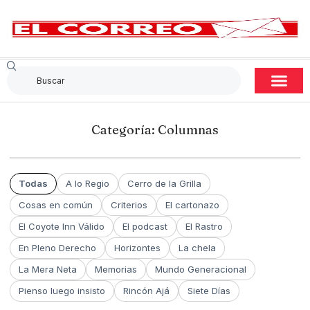
Categoría: Columnas
Todas
A lo Regio
Cerro de la Grilla
Cosas en común
Criterios
El cartonazo
El Coyote Inn Válido
El podcast
El Rastro
En Pleno Derecho
Horizontes
La chela
La Mera Neta
Memorias
Mundo Generacional
Pienso luego insisto
Rincón Ajá
Siete Días